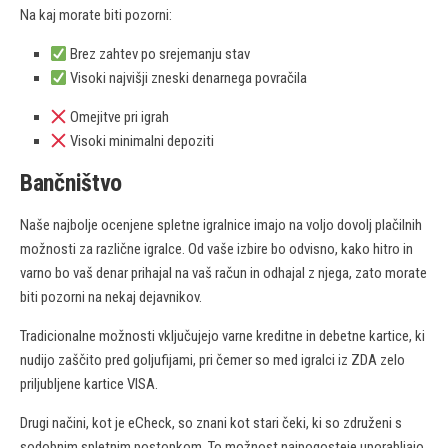
Na kaj morate biti pozorni:
Brez zahtev po srejemanju stav
Visoki najvišji zneski denarnega povračila
Omejitve pri igrah
Visoki minimalni depoziti
Bančništvo
Naše najbolje ocenjene spletne igralnice imajo na voljo dovolj plačilnih
možnosti za različne igralce. Od vaše izbire bo odvisno, kako hitro in
varno bo vaš denar prihajal na vaš račun in odhajal z njega, zato morate
biti pozorni na nekaj dejavnikov.
Tradicionalne možnosti vključujejo varne kreditne in debetne kartice, ki
nudijo zaščito pred goljufijami, pri čemer so med igralci iz ZDA zelo
priljubljene kartice VISA.
Drugi načini, kot je eCheck, so znani kot stari čeki, ki so združeni s
sodobnim spletnim postopkom. To možnost najpogosteje uporabljajo