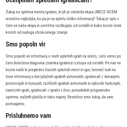
Zakaj so spletna mesta igralnic, ki jih je odobrila ekipa UNECE-RCEM
resnično najboljša, ko pa je na spletu toliko informacij? Tukaj je opis v
čem se naša ekipa in uvrstitve razlikujejo od ostalih in kako boste imeli
koristi od našega strokovnega znanja:
Smo popoln vir
Smo popoln vir informacij o vseh spletnih igrah na srečo, zato vemo po
čem določena blagovna znamka igralnice izstopa od ostalih. Pri nas ne
boste našli le pregledov tisočih spletnih mest in iger, temveč tudi na
tone informacij o brezplačnih igralnih avtomatih, igralnicah z denarjem,
promocijah in bonusih, različnih igralnih avtomatih in njihovih funkcijah,
namiznih igrah, igralnicah z igralci v živo, ponudnikih programske
opreme, načinih plačila in tako naprej. Resnično smo tukaj, da vam
pomagamo.
Prisluhnemo vam