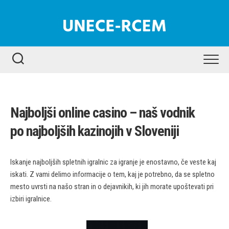
Skip
to
content
Najboljši online casino – naš vodnik
po najboljših kazinojih v Sloveniji
Iskanje najboljših spletnih igralnic za igranje je enostavno, če veste kaj
iskati. Z vami delimo informacije o tem, kaj je potrebno, da se spletno
mesto uvrsti na našo stran in o dejavnikih, ki jih morate upoštevati pri
izbiri igralnice.