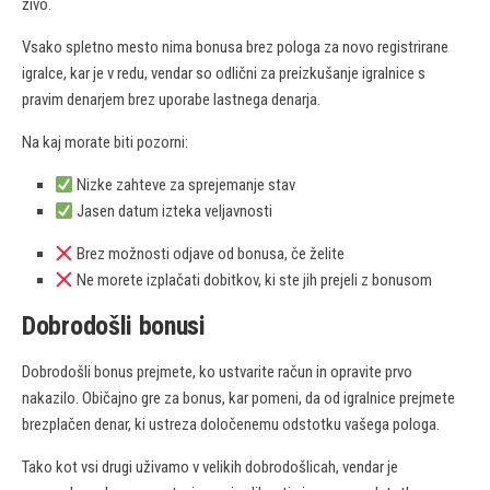
živo.
Vsako spletno mesto nima bonusa brez pologa za novo registrirane
igralce, kar je v redu, vendar so odlični za preizkušanje igralnice s
pravim denarjem brez uporabe lastnega denarja.
Na kaj morate biti pozorni:
Nizke zahteve za sprejemanje stav
Jasen datum izteka veljavnosti
Brez možnosti odjave od bonusa, če želite
Ne morete izplačati dobitkov, ki ste jih prejeli z bonusom
Dobrodošli bonusi
Dobrodošli bonus prejmete, ko ustvarite račun in opravite prvo
nakazilo. Običajno gre za bonus, kar pomeni, da od igralnice prejmete
brezplačen denar, ki ustreza določenemu odstotku vašega pologa.
Tako kot vsi drugi uživamo v velikih dobrodošlicah, vendar je