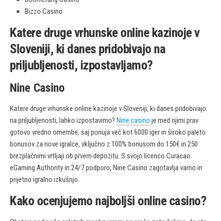
Bizzo Casino
Katere druge vrhunske online kazinoje v
Sloveniji, ki danes pridobivajo na
priljubljenosti, izpostavljamo?
Nine Casino
Katere druge vrhunske online kazinoje v Sloveniji, ki danes pridobivajo
na priljubljenosti, lahko izpostavimo?
Nine casino
je med njimi prav
gotovo vredno omembe, saj ponuja več kot 6000 iger in široko paleto
bonusov za nove igralce, vključno z 100% bonusom do 150€ in 250
brezplačnimi vrtljaji ob prvem depozitu. S svojo licenco Curacao
eGaming Authority in 24/7 podporo, Nine Casino zagotavlja varno in
prijetno igralno izkušnjo.
Kako ocenjujemo najboljši online casino?