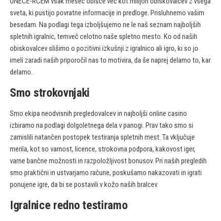
UNECE-RCEM vsak mesec obišče več kot milijon obiskovalcev z vsega
sveta, ki pustijo povratne informacije in predloge. Prisluhnemo vašim
besedam. Na podlagi tega izboljšujemo ne le naš seznam najboljših
spletnih igralnic, temveč celotno naše spletno mesto. Ko od naših
obiskovalcev slišimo o pozitivni izkušnji z igralnico ali igro, ki so jo
imeli zaradi naših priporočil nas to motivira, da še naprej delamo to, kar
delamo.
Smo strokovnjaki
Smo ekipa neodvisnih pregledovalcev in najboljši online casino
izbiramo na podlagi dolgoletnega dela v panogi. Prav tako smo si
zamislili natančen postopek testiranja spletnih mest. Ta vključuje
merila, kot so varnost, licence, strokovna podpora, kakovost iger,
varne bančne možnosti in razpoložljivost bonusov. Pri naših pregledih
smo praktični in ustvarjamo račune, poskušamo nakazovati in igrati
ponujene igre, da bi se postavili v kožo naših bralcev.
Igralnice redno testiramo