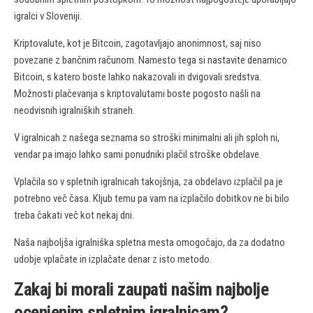
igralci v Sloveniji.
Kriptovalute, kot je Bitcoin, zagotavljajo anonimnost, saj niso
povezane z bančnim računom. Namesto tega si nastavite denarnico
Bitcoin, s katero boste lahko nakazovali in dvigovali sredstva.
Možnosti plačevanja s kriptovalutami boste pogosto našli na
neodvisnih igralniških straneh.
V igralnicah z našega seznama so stroški minimalni ali jih sploh ni,
vendar pa imajo lahko sami ponudniki plačil stroške obdelave.
Vplačila so v spletnih igralnicah takojšnja, za obdelavo izplačil pa je
potrebno več časa. Kljub temu pa vam na izplačilo dobitkov ne bi bilo
treba čakati več kot nekaj dni.
Naša najboljša igralniška spletna mesta omogočajo, da za dodatno
udobje vplačate in izplačate denar z isto metodo.
Zakaj bi morali zaupati našim najbolje
ocenjenim spletnim igralnicam?